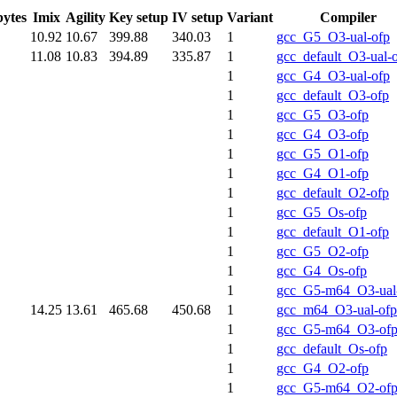
bytes
Imix
Agility
Key setup
IV setup
Variant
Compiler
10.92
10.67
399.88
340.03
1
gcc_G5_O3-ual-ofp
11.08
10.83
394.89
335.87
1
gcc_default_O3-ual-
1
gcc_G4_O3-ual-ofp
1
gcc_default_O3-ofp
1
gcc_G5_O3-ofp
1
gcc_G4_O3-ofp
1
gcc_G5_O1-ofp
1
gcc_G4_O1-ofp
1
gcc_default_O2-ofp
1
gcc_G5_Os-ofp
1
gcc_default_O1-ofp
1
gcc_G5_O2-ofp
1
gcc_G4_Os-ofp
1
gcc_G5-m64_O3-ual
14.25
13.61
465.68
450.68
1
gcc_m64_O3-ual-ofp
1
gcc_G5-m64_O3-of
1
gcc_default_Os-ofp
1
gcc_G4_O2-ofp
1
gcc_G5-m64_O2-of