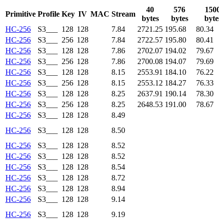
40
576
150
Primitive
Profile
Key
IV
MAC
Stream
bytes
bytes
byte
HC-256
S3___
128
128
7.84
2721.25
195.68
80.34
HC-256
S3___
256
128
7.84
2722.57
195.80
80.41
HC-256
S3___
128
128
7.86
2702.07
194.02
79.67
HC-256
S3___
256
128
7.86
2700.08
194.07
79.69
HC-256
S3___
128
128
8.15
2553.91
184.10
76.22
HC-256
S3___
256
128
8.15
2553.12
184.27
76.33
HC-256
S3___
128
128
8.25
2637.91
190.14
78.30
HC-256
S3___
256
128
8.25
2648.53
191.00
78.67
HC-256
S3___
128
128
8.49
HC-256
S3___
128
128
8.50
HC-256
S3___
128
128
8.52
HC-256
S3___
128
128
8.52
HC-256
S3___
128
128
8.54
HC-256
S3___
128
128
8.72
HC-256
S3___
128
128
8.94
HC-256
S3___
128
128
9.14
HC-256
S3___
128
128
9.19