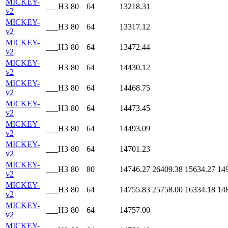
MICKEY-
___H3
80
64
13218.31
v2
MICKEY-
___H3
80
64
13317.12
v2
MICKEY-
___H3
80
64
13472.44
v2
MICKEY-
___H3
80
64
14430.12
v2
MICKEY-
___H3
80
64
14468.75
v2
MICKEY-
___H3
80
64
14473.45
v2
MICKEY-
___H3
80
64
14493.09
v2
MICKEY-
___H3
80
64
14701.23
v2
MICKEY-
___H3
80
80
14746.27
26409.38
15634.27
14
v2
MICKEY-
___H3
80
64
14755.83
25758.00
16334.18
14
v2
MICKEY-
___H3
80
64
14757.00
v2
MICKEY-