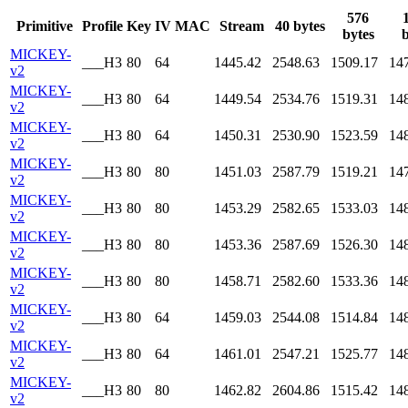
576
Primitive
Profile
Key
IV
MAC
Stream
40 bytes
bytes
b
MICKEY-
___H3
80
64
1445.42
2548.63
1509.17
14
v2
MICKEY-
___H3
80
64
1449.54
2534.76
1519.31
14
v2
MICKEY-
___H3
80
64
1450.31
2530.90
1523.59
14
v2
MICKEY-
___H3
80
80
1451.03
2587.79
1519.21
14
v2
MICKEY-
___H3
80
80
1453.29
2582.65
1533.03
14
v2
MICKEY-
___H3
80
80
1453.36
2587.69
1526.30
14
v2
MICKEY-
___H3
80
80
1458.71
2582.60
1533.36
14
v2
MICKEY-
___H3
80
64
1459.03
2544.08
1514.84
14
v2
MICKEY-
___H3
80
64
1461.01
2547.21
1525.77
14
v2
MICKEY-
___H3
80
80
1462.82
2604.86
1515.42
14
v2