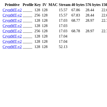
Primitive
Profile
Key
IV
MAC
Stream
40 bytes
576 bytes
150
CryptMT-v2
_____
128
128
15.57
67.86
28.44
22.
CryptMT-v2
_____
256
128
15.57
67.83
28.44
22.
CryptMT-v2
_____
128
128
17.03
68.77
28.97
22.
CryptMT-v2
_____
128
128
17.03
CryptMT-v2
_____
256
128
17.03
68.78
28.97
22.
CryptMT-v2
_____
128
128
17.04
CryptMT-v2
_____
128
128
17.04
CryptMT-v2
_____
128
128
52.13