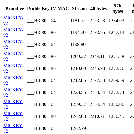
576
Primitive
Profile
Key
IV
MAC
Stream
40 bytes
bytes
b
MICKEY-
___H3
80
64
1181.52
2123.53
1234.03
12
v2
MICKEY-
___H3
80
80
1194.70
2183.96
1247.13
12
v2
MICKEY-
___H3
80
64
1198.80
v2
MICKEY-
___H3
80
80
1209.27
2244.11
1271.58
12
v2
MICKEY-
___H3
80
80
1210.60
2245.93
1272.76
12
v2
MICKEY-
___H3
80
64
1212.85
2177.33
1269.59
12
v2
MICKEY-
___H3
80
64
1223.55
2183.84
1272.74
12
v2
MICKEY-
___H3
80
64
1239.37
2154.34
1320.06
12
v2
MICKEY-
___H3
80
80
1242.08
2210.71
1326.45
12
v2
MICKEY-
___H3
80
64
1242.79
v2