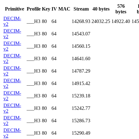
576
Primitive
Profile
Key
IV
MAC
Stream
40 bytes
bytes
b
DECIM-
___H3
80
64
14268.93
24032.25
14922.40
145
v2
DECIM-
___H3
80
64
14543.07
v2
DECIM-
___H3
80
64
14560.15
v2
DECIM-
___H3
80
64
14641.60
v2
DECIM-
___H3
80
64
14787.29
v2
DECIM-
___H3
80
64
14915.42
v2
DECIM-
___H3
80
64
15239.18
v2
DECIM-
___H3
80
64
15242.77
v2
DECIM-
___H3
80
64
15286.73
v2
DECIM-
___H3
80
64
15290.49
v2