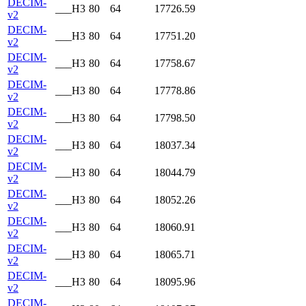
DECIM-
___H3
80
64
17726.59
v2
DECIM-
___H3
80
64
17751.20
v2
DECIM-
___H3
80
64
17758.67
v2
DECIM-
___H3
80
64
17778.86
v2
DECIM-
___H3
80
64
17798.50
v2
DECIM-
___H3
80
64
18037.34
v2
DECIM-
___H3
80
64
18044.79
v2
DECIM-
___H3
80
64
18052.26
v2
DECIM-
___H3
80
64
18060.91
v2
DECIM-
___H3
80
64
18065.71
v2
DECIM-
___H3
80
64
18095.96
v2
DECIM-