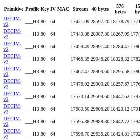
576
1
Primitive
Profile
Key
IV
MAC
Stream
40 bytes
bytes
by
DECIM-
___H3
80
64
17421.09
28597.20
18178.79
1771
v2
DECIM-
___H3
80
64
17440.88
28987.80
18267.99
1774
v2
DECIM-
___H3
80
64
17459.49
28991.40
18284.47
1780
v2
DECIM-
___H3
80
64
17465.35
29046.20
18328.32
1782
v2
DECIM-
___H3
80
64
17467.47
28903.60
18295.58
1780
v2
DECIM-
___H3
80
64
17476.02
29000.20
18257.67
1776
v2
DECIM-
___H3
80
64
17573.14
29569.60
18447.62
1793
v2
DECIM-
___H3
80
64
17580.50
29606.20
18420.12
1791
v2
DECIM-
___H3
80
64
17595.88
29888.80
18442.72
1794
v2
DECIM-
___H3
80
64
17596.70
29535.20
18424.81
1792
v2