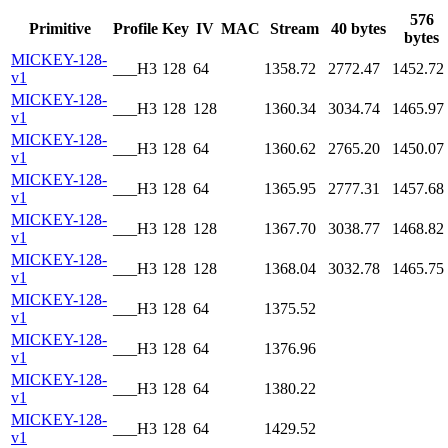
576
Primitive
Profile
Key
IV
MAC
Stream
40 bytes
bytes
MICKEY-128-
___H3
128
64
1358.72
2772.47
1452.72
v1
MICKEY-128-
___H3
128
128
1360.34
3034.74
1465.97
v1
MICKEY-128-
___H3
128
64
1360.62
2765.20
1450.07
v1
MICKEY-128-
___H3
128
64
1365.95
2777.31
1457.68
v1
MICKEY-128-
___H3
128
128
1367.70
3038.77
1468.82
v1
MICKEY-128-
___H3
128
128
1368.04
3032.78
1465.75
v1
MICKEY-128-
___H3
128
64
1375.52
v1
MICKEY-128-
___H3
128
64
1376.96
v1
MICKEY-128-
___H3
128
64
1380.22
v1
MICKEY-128-
___H3
128
64
1429.52
v1