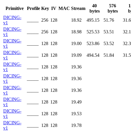
40
576
1
Primitive
Profile
Key
IV
MAC
Stream
bytes
bytes
b
DICING-
_____
256
128
18.92
495.15
51.76
31.
v1
DICING-
_____
256
128
18.98
525.53
53.51
32.
v1
DICING-
_____
128
128
19.00
523.86
53.52
32.
v1
DICING-
_____
128
128
19.09
494.54
51.84
31.
v1
DICING-
_____
128
128
19.36
v1
DICING-
_____
128
128
19.36
v1
DICING-
_____
128
128
19.36
v1
DICING-
_____
128
128
19.49
v1
DICING-
_____
128
128
19.53
v1
DICING-
_____
128
128
19.78
v1