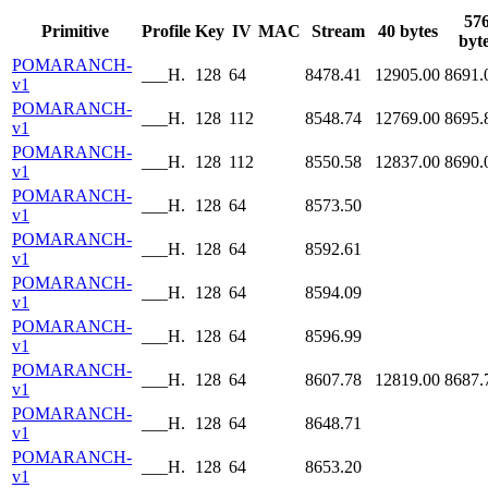
57
Primitive
Profile
Key
IV
MAC
Stream
40 bytes
byt
POMARANCH-
___H.
128
64
8478.41
12905.00
8691.
v1
POMARANCH-
___H.
128
112
8548.74
12769.00
8695.
v1
POMARANCH-
___H.
128
112
8550.58
12837.00
8690.
v1
POMARANCH-
___H.
128
64
8573.50
v1
POMARANCH-
___H.
128
64
8592.61
v1
POMARANCH-
___H.
128
64
8594.09
v1
POMARANCH-
___H.
128
64
8596.99
v1
POMARANCH-
___H.
128
64
8607.78
12819.00
8687.
v1
POMARANCH-
___H.
128
64
8648.71
v1
POMARANCH-
___H.
128
64
8653.20
v1