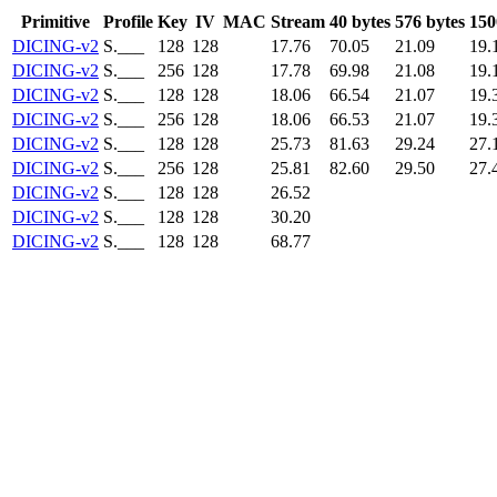
Primitive
Profile
Key
IV
MAC
Stream
40 bytes
576 bytes
150
DICING-v2
S.___
128
128
17.76
70.05
21.09
19.
DICING-v2
S.___
256
128
17.78
69.98
21.08
19.
DICING-v2
S.___
128
128
18.06
66.54
21.07
19.
DICING-v2
S.___
256
128
18.06
66.53
21.07
19.
DICING-v2
S.___
128
128
25.73
81.63
29.24
27.
DICING-v2
S.___
256
128
25.81
82.60
29.50
27.
DICING-v2
S.___
128
128
26.52
DICING-v2
S.___
128
128
30.20
DICING-v2
S.___
128
128
68.77