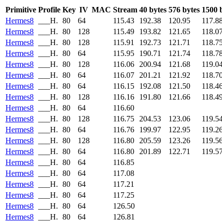
Primitive
Profile
Key
IV
MAC
Stream
40 bytes
576 bytes
1500 
Hermes8
___H.
80
64
115.43
192.38
120.95
117.8
Hermes8
___H.
80
128
115.49
193.82
121.65
118.0
Hermes8
___H.
80
128
115.91
192.73
121.71
118.7
Hermes8
___H.
80
64
115.95
190.71
121.74
118.7
Hermes8
___H.
80
128
116.06
200.94
121.68
119.0
Hermes8
___H.
80
64
116.07
201.21
121.92
118.7
Hermes8
___H.
80
64
116.15
192.08
121.50
118.4
Hermes8
___H.
80
128
116.16
191.80
121.66
118.4
Hermes8
___H.
80
64
116.60
Hermes8
___H.
80
128
116.75
204.53
123.06
119.5
Hermes8
___H.
80
64
116.76
199.97
122.95
119.2
Hermes8
___H.
80
128
116.80
205.59
123.26
119.5
Hermes8
___H.
80
64
116.80
201.89
122.71
119.5
Hermes8
___H.
80
64
116.85
Hermes8
___H.
80
64
117.08
Hermes8
___H.
80
64
117.21
Hermes8
___H.
80
64
117.25
Hermes8
___H.
80
64
126.50
Hermes8
___H.
80
64
126.81