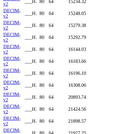
___H.
80
64
15234.32
v2
DECIM-
___H.
80
64
15248.05
v2
DECIM-
___H.
80
64
15279.38
v2
DECIM-
___H.
80
64
15292.79
v2
DECIM-
___H.
80
64
16144.03
v2
DECIM-
___H.
80
64
16183.66
v2
DECIM-
___H.
80
64
16196.10
v2
DECIM-
___H.
80
64
16308.06
v2
DECIM-
___H.
80
64
20893.74
v2
DECIM-
___H.
80
64
21424.56
v2
DECIM-
___H.
80
64
21898.57
v2
DECIM-
___H.
80
64
21927.25