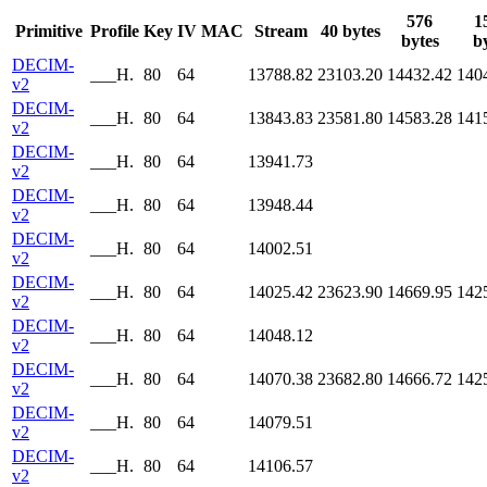
576
1
Primitive
Profile
Key
IV
MAC
Stream
40 bytes
bytes
b
DECIM-
___H.
80
64
13788.82
23103.20
14432.42
140
v2
DECIM-
___H.
80
64
13843.83
23581.80
14583.28
141
v2
DECIM-
___H.
80
64
13941.73
v2
DECIM-
___H.
80
64
13948.44
v2
DECIM-
___H.
80
64
14002.51
v2
DECIM-
___H.
80
64
14025.42
23623.90
14669.95
142
v2
DECIM-
___H.
80
64
14048.12
v2
DECIM-
___H.
80
64
14070.38
23682.80
14666.72
142
v2
DECIM-
___H.
80
64
14079.51
v2
DECIM-
___H.
80
64
14106.57
v2