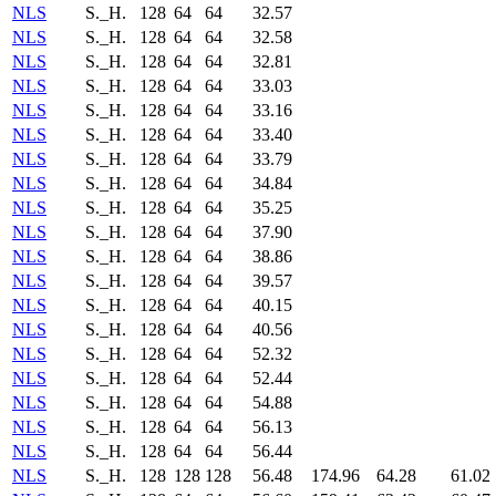
NLS
S._H.
128
64
64
32.57
NLS
S._H.
128
64
64
32.58
NLS
S._H.
128
64
64
32.81
NLS
S._H.
128
64
64
33.03
NLS
S._H.
128
64
64
33.16
NLS
S._H.
128
64
64
33.40
NLS
S._H.
128
64
64
33.79
NLS
S._H.
128
64
64
34.84
NLS
S._H.
128
64
64
35.25
NLS
S._H.
128
64
64
37.90
NLS
S._H.
128
64
64
38.86
NLS
S._H.
128
64
64
39.57
NLS
S._H.
128
64
64
40.15
NLS
S._H.
128
64
64
40.56
NLS
S._H.
128
64
64
52.32
NLS
S._H.
128
64
64
52.44
NLS
S._H.
128
64
64
54.88
NLS
S._H.
128
64
64
56.13
NLS
S._H.
128
64
64
56.44
NLS
S._H.
128
128
128
56.48
174.96
64.28
61.02