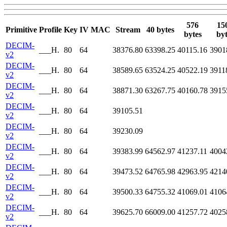
576
15
Primitive
Profile
Key
IV
MAC
Stream
40 bytes
bytes
byt
DECIM-
___H.
80
64
38376.80
63398.25
40115.16
3901
v2
DECIM-
___H.
80
64
38589.65
63524.25
40522.19
3911
v2
DECIM-
___H.
80
64
38871.30
63267.75
40160.78
3915
v2
DECIM-
___H.
80
64
39105.51
v2
DECIM-
___H.
80
64
39230.09
v2
DECIM-
___H.
80
64
39383.99
64562.97
41237.11
4004
v2
DECIM-
___H.
80
64
39473.52
64765.98
42963.95
4214
v2
DECIM-
___H.
80
64
39500.33
64755.32
41069.01
4106
v2
DECIM-
___H.
80
64
39625.70
66009.00
41257.72
4025
v2