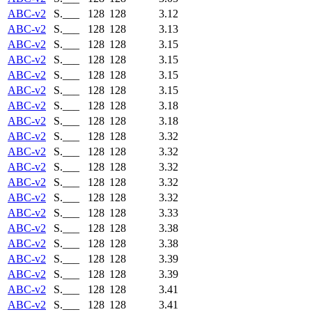
ABC-v2
S.___
128
128
3.12
ABC-v2
S.___
128
128
3.13
ABC-v2
S.___
128
128
3.15
ABC-v2
S.___
128
128
3.15
ABC-v2
S.___
128
128
3.15
ABC-v2
S.___
128
128
3.15
ABC-v2
S.___
128
128
3.18
ABC-v2
S.___
128
128
3.18
ABC-v2
S.___
128
128
3.32
ABC-v2
S.___
128
128
3.32
ABC-v2
S.___
128
128
3.32
ABC-v2
S.___
128
128
3.32
ABC-v2
S.___
128
128
3.32
ABC-v2
S.___
128
128
3.33
ABC-v2
S.___
128
128
3.38
ABC-v2
S.___
128
128
3.38
ABC-v2
S.___
128
128
3.39
ABC-v2
S.___
128
128
3.39
ABC-v2
S.___
128
128
3.41
ABC-v2
S.___
128
128
3.41