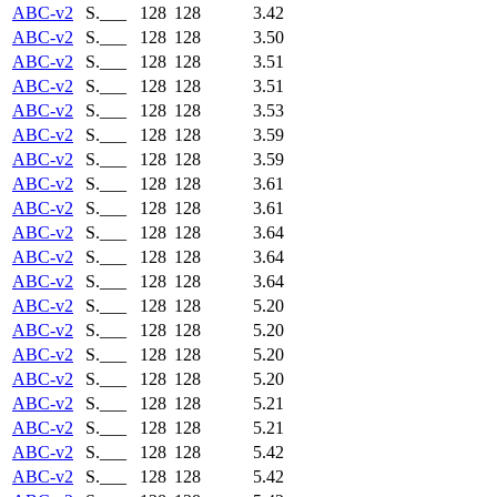
ABC-v2
S.___
128
128
3.42
ABC-v2
S.___
128
128
3.50
ABC-v2
S.___
128
128
3.51
ABC-v2
S.___
128
128
3.51
ABC-v2
S.___
128
128
3.53
ABC-v2
S.___
128
128
3.59
ABC-v2
S.___
128
128
3.59
ABC-v2
S.___
128
128
3.61
ABC-v2
S.___
128
128
3.61
ABC-v2
S.___
128
128
3.64
ABC-v2
S.___
128
128
3.64
ABC-v2
S.___
128
128
3.64
ABC-v2
S.___
128
128
5.20
ABC-v2
S.___
128
128
5.20
ABC-v2
S.___
128
128
5.20
ABC-v2
S.___
128
128
5.20
ABC-v2
S.___
128
128
5.21
ABC-v2
S.___
128
128
5.21
ABC-v2
S.___
128
128
5.42
ABC-v2
S.___
128
128
5.42