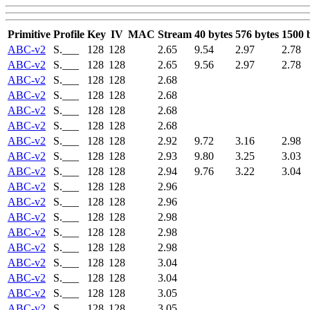
Primitive
Profile
Key
IV
MAC
Stream
40 bytes
576 bytes
1500 
ABC-v2
S.___
128
128
2.65
9.54
2.97
2.78
ABC-v2
S.___
128
128
2.65
9.56
2.97
2.78
ABC-v2
S.___
128
128
2.68
ABC-v2
S.___
128
128
2.68
ABC-v2
S.___
128
128
2.68
ABC-v2
S.___
128
128
2.68
ABC-v2
S.___
128
128
2.92
9.72
3.16
2.98
ABC-v2
S.___
128
128
2.93
9.80
3.25
3.03
ABC-v2
S.___
128
128
2.94
9.76
3.22
3.04
ABC-v2
S.___
128
128
2.96
ABC-v2
S.___
128
128
2.96
ABC-v2
S.___
128
128
2.98
ABC-v2
S.___
128
128
2.98
ABC-v2
S.___
128
128
2.98
ABC-v2
S.___
128
128
3.04
ABC-v2
S.___
128
128
3.04
ABC-v2
S.___
128
128
3.05
ABC-v2
S.___
128
128
3.05