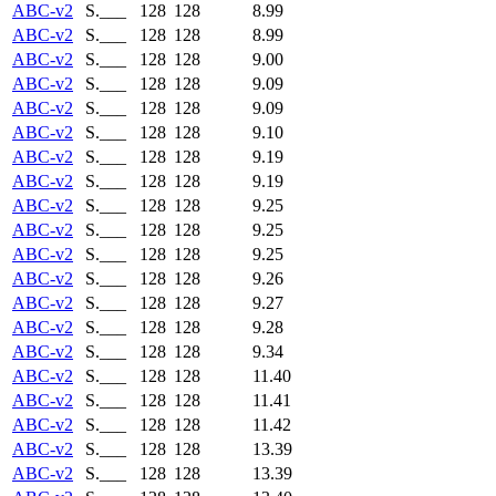
ABC-v2
S.___
128
128
8.99
ABC-v2
S.___
128
128
8.99
ABC-v2
S.___
128
128
9.00
ABC-v2
S.___
128
128
9.09
ABC-v2
S.___
128
128
9.09
ABC-v2
S.___
128
128
9.10
ABC-v2
S.___
128
128
9.19
ABC-v2
S.___
128
128
9.19
ABC-v2
S.___
128
128
9.25
ABC-v2
S.___
128
128
9.25
ABC-v2
S.___
128
128
9.25
ABC-v2
S.___
128
128
9.26
ABC-v2
S.___
128
128
9.27
ABC-v2
S.___
128
128
9.28
ABC-v2
S.___
128
128
9.34
ABC-v2
S.___
128
128
11.40
ABC-v2
S.___
128
128
11.41
ABC-v2
S.___
128
128
11.42
ABC-v2
S.___
128
128
13.39
ABC-v2
S.___
128
128
13.39