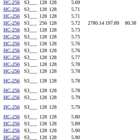
HC-256
S3___
128
128
5.69
HC-256
S3___
128
128
5.71
HC-256
S3___
128
128
5.71
HC-256
S3___
256
128
5.72
2780.14
197.89
80.38
HC-256
S3___
128
128
5.73
HC-256
S3___
128
128
5.75
HC-256
S3___
128
128
5.76
HC-256
S3___
128
128
5.76
HC-256
S3___
128
128
5.77
HC-256
S3___
128
128
5.78
HC-256
S3___
128
128
5.78
HC-256
S3___
128
128
5.78
HC-256
S3___
128
128
5.78
HC-256
S3___
128
128
5.79
HC-256
S3___
128
128
5.79
HC-256
S3___
128
128
5.80
HC-256
S3___
128
128
5.89
HC-256
S3___
128
128
5.90
HC-256
S3___
128
128
5.90