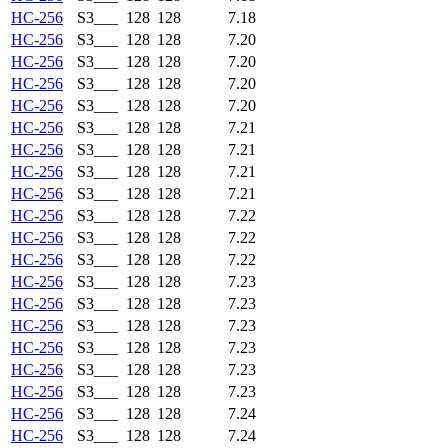
HC-256
S3___
128
128
7.18
HC-256
S3___
128
128
7.20
HC-256
S3___
128
128
7.20
HC-256
S3___
128
128
7.20
HC-256
S3___
128
128
7.20
HC-256
S3___
128
128
7.21
HC-256
S3___
128
128
7.21
HC-256
S3___
128
128
7.21
HC-256
S3___
128
128
7.21
HC-256
S3___
128
128
7.22
HC-256
S3___
128
128
7.22
HC-256
S3___
128
128
7.22
HC-256
S3___
128
128
7.23
HC-256
S3___
128
128
7.23
HC-256
S3___
128
128
7.23
HC-256
S3___
128
128
7.23
HC-256
S3___
128
128
7.23
HC-256
S3___
128
128
7.23
HC-256
S3___
128
128
7.24
HC-256
S3___
128
128
7.24