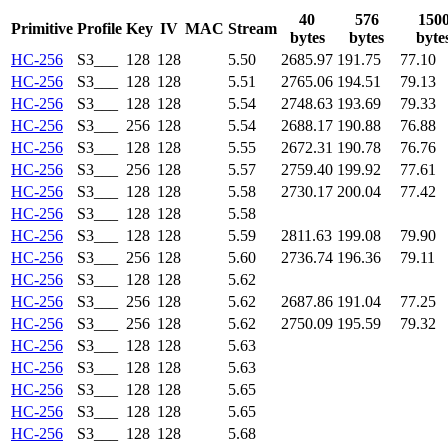
40
576
150
Primitive
Profile
Key
IV
MAC
Stream
bytes
bytes
byte
HC-256
S3___
128
128
5.50
2685.97
191.75
77.10
HC-256
S3___
128
128
5.51
2765.06
194.51
79.13
HC-256
S3___
128
128
5.54
2748.63
193.69
79.33
HC-256
S3___
256
128
5.54
2688.17
190.88
76.88
HC-256
S3___
128
128
5.55
2672.31
190.78
76.76
HC-256
S3___
256
128
5.57
2759.40
199.92
77.61
HC-256
S3___
128
128
5.58
2730.17
200.04
77.42
HC-256
S3___
128
128
5.58
HC-256
S3___
128
128
5.59
2811.63
199.08
79.90
HC-256
S3___
256
128
5.60
2736.74
196.36
79.11
HC-256
S3___
128
128
5.62
HC-256
S3___
256
128
5.62
2687.86
191.04
77.25
HC-256
S3___
256
128
5.62
2750.09
195.59
79.32
HC-256
S3___
128
128
5.63
HC-256
S3___
128
128
5.63
HC-256
S3___
128
128
5.65
HC-256
S3___
128
128
5.65
HC-256
S3___
128
128
5.68