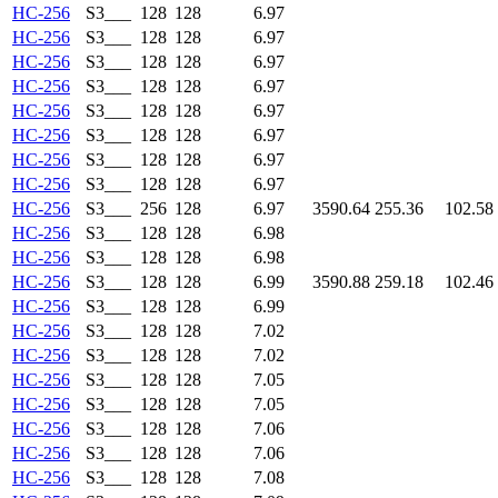
HC-256
S3___
128
128
6.97
HC-256
S3___
128
128
6.97
HC-256
S3___
128
128
6.97
HC-256
S3___
128
128
6.97
HC-256
S3___
128
128
6.97
HC-256
S3___
128
128
6.97
HC-256
S3___
128
128
6.97
HC-256
S3___
128
128
6.97
HC-256
S3___
256
128
6.97
3590.64
255.36
102.58
HC-256
S3___
128
128
6.98
HC-256
S3___
128
128
6.98
HC-256
S3___
128
128
6.99
3590.88
259.18
102.46
HC-256
S3___
128
128
6.99
HC-256
S3___
128
128
7.02
HC-256
S3___
128
128
7.02
HC-256
S3___
128
128
7.05
HC-256
S3___
128
128
7.05
HC-256
S3___
128
128
7.06
HC-256
S3___
128
128
7.06
HC-256
S3___
128
128
7.08